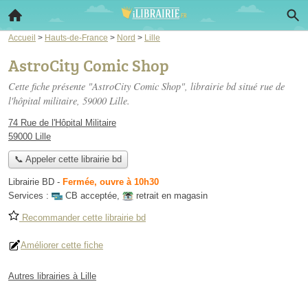
Accueil
>
Hauts-de-France
>
Nord
>
Lille
AstroCity Comic Shop
Cette fiche présente "AstroCity Comic Shop", librairie bd situé
rue de
l'hôpital militaire
, 59000 Lille.
74 Rue de l'Hôpital Militaire
59000 Lille
📞 Appeler cette librairie bd
Librairie BD
-
Fermée, ouvre à 10h30
Services :
CB acceptée
,
retrait en magasin
Recommander cette librairie bd
Améliorer cette fiche
Autres librairies à Lille