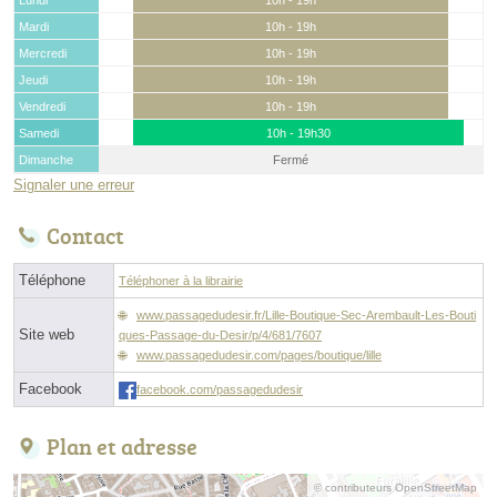
Mardi
10h - 19h
Mercredi
10h - 19h
Jeudi
10h - 19h
Vendredi
10h - 19h
Samedi
10h - 19h30
Dimanche
Fermé
Signaler une erreur
Contact
Téléphone
Téléphoner à la librairie
www.passagedudesir.fr/Lille-Boutique-Sec-Arembault-Les-Bouti
Site web
ques-Passage-du-Desir/p/4/681/7607
www.passagedudesir.com/pages/boutique/lille
Facebook
facebook.com/passagedudesir
Plan et adresse
© contributeurs OpenStreetMap