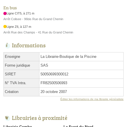
En bus
Ligne CIT5, à 271 m
Arrêt Colisee - 96bis Rue du Grand Chemin
Ligne Z6, à 127 m
Arrêt Rue des Champs - 41 Rue du Grand Chemin
Informations
Enseigne
La Librairie-Boutique de la Piscine
Forme juridique
SAS
SIRET
50050699300012
N° TVA Intra.
FR82500506993
Création
20 octobre 2007
Éditer les informations de ma librairie généraliste
Librairies à proximité
Librairie Combo
Le Furet du Nord