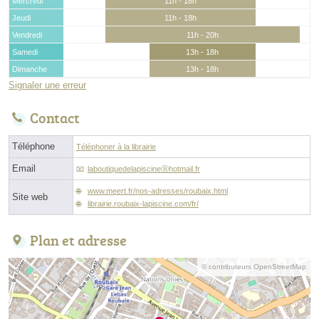
Mercredi
11h - 18h
Jeudi
11h - 18h
Vendredi
11h - 20h
Samedi
13h - 18h
Dimanche
13h - 18h
Signaler une erreur
Contact
Téléphone
Téléphoner à la librairie
Email
laboutiquedelapiscineⓐhotmail.fr
www.meert.fr/nos-adresses/roubaix.html
Site web
librairie.roubaix-lapiscine.com/fr/
Plan et adresse
© contributeurs OpenStreetMap