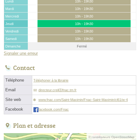
Lundi
10h - 19h30
Mardi
10h - 19h30
Mercredi
10h - 19h30
Jeudi
10h - 19h30
Vendredi
10h - 19h30
Samedi
10h - 19h30
Dimanche
Fermé
Signaler une erreur
Contact
Téléphone
Téléphoner à la librairie
Email
directeur.creilⓐfnac.tm.fr
Site web
www.fnac.com/Saint-Maximin/Fnac-Saint-Maximin/cl61/w-4
Facebook
facebook.com/Fnac
Plan et adresse
© contributeurs OpenStreetMap