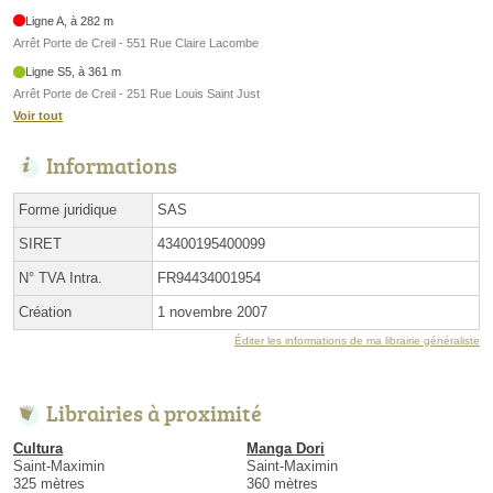
Ligne A, à 282 m
Arrêt Porte de Creil - 551 Rue Claire Lacombe
Ligne S5, à 361 m
Arrêt Porte de Creil - 251 Rue Louis Saint Just
Voir tout
Informations
Forme juridique
SAS
SIRET
43400195400099
N° TVA Intra.
FR94434001954
Création
1 novembre 2007
Éditer les informations de ma librairie généraliste
Librairies à proximité
Cultura
Manga Dori
Saint-Maximin
Saint-Maximin
325 mètres
360 mètres