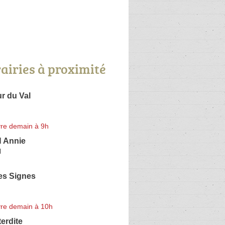
rairies à proximité
r du Val
re demain à 9h
 Annie
l
des Signes
re demain à 10h
terdite