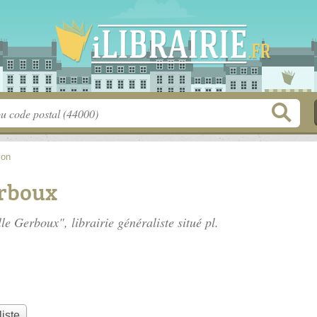
yon
erboux
lle Gerboux", librairie généraliste situé
pl.
liste