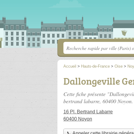
Accueil
>
Hauts-de-France
>
Oise
>
No
Dallongeville G
Cette fiche présente "Dallongevi
bertrand labarre
, 60400 Noyon.
16 Pl. Bertrand Labarre
60400 Noyon
📞 Appeler cette librairie généra