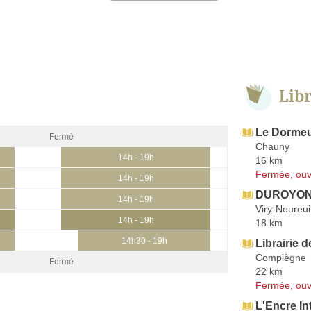
Lib
Le Dormeu
Fermé
Chauny
14h - 19h
16 km
Fermée, ouv
14h - 19h
DUROYON
14h - 19h
Viry-Noureui
14h - 19h
18 km
14h30 - 19h
Librairie 
Compiègne
Fermé
22 km
Fermée, ouv
L'Encre In