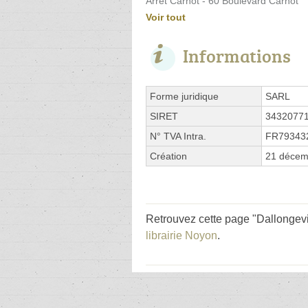
Arrêt Carnot - 60 Boulevard Carnot
Voir tout
Informations
Forme juridique
SARL
SIRET
3432077
N° TVA Intra.
FR79343
Création
21 décem
Retrouvez cette page "Dallongevil
librairie Noyon
.