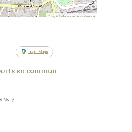
Corriger l’adresse ou la localisation
Trajet Maps
ports en commun
rd Mony