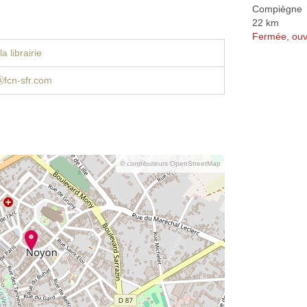
Compiègne
22 km
Fermée, ouv
a librairie
fcn-sfr.com
© contributeurs OpenStreetMap