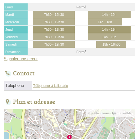
Lundi
Fermé
Mardi
7h30 - 12h30
14h - 19h
Mercredi
7h30 - 12h30
14h - 18h
Jeudi
7h30 - 12h30
14h - 19h
Vendredi
7h30 - 12h30
14h - 19h
Samedi
7h30 - 12h30
15h - 18h30
Dimanche
Fermé
Signaler une erreur
Contact
Téléphone
Téléphoner à la librairie
Plan et adresse
© contributeurs OpenStreetMap