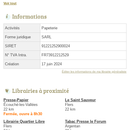
Voir tout
Informations
Activités
Papeterie
Forme juridique
SARL
SIRET
91221252900024
N° TVA Intra.
FR73912212529
Création
17 juin 2024
Éditer les informations de ma librairie généraliste
Librairies à proximité
Presse-Papier
Le Saint Sauveur
Écouché-les-Vallées
Flers
22 km
22 km
Fermée, ouvre à 8h30
Librairie Quartier Libre
Tabac Presse le Forum
Flers
Argentan