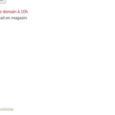
e demain à 10h
rait en magasin
eunesse