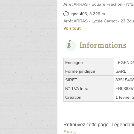
Arrêt ARRAS - Square Frachon - N°2
Ligne 403, à 326 m
Arrêt ARRAS - Lycée Carnot - 23 Bou
Voir tout
Informations
Enseigne
LEGEND
Forme juridique
SARL
SIRET
8351540
N° TVA Intra.
FR03835
Création
1 février
Retrouvez cette page "Légendariu
Arras
.