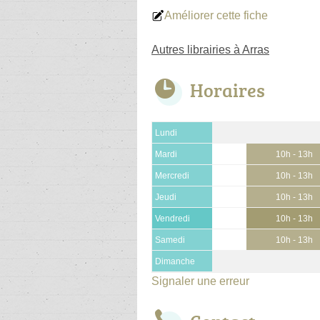
Améliorer cette fiche
Autres librairies à Arras
Horaires
Lundi
Mardi
10h - 13h
Mercredi
10h - 13h
Jeudi
10h - 13h
Vendredi
10h - 13h
Samedi
10h - 13h
Dimanche
Signaler une erreur