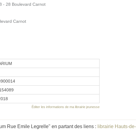
8 - 28 Boulevard Carnot
levard Carnot
ARIUM
8900014
154089
 2018
Éditer les informations de ma librairie jeunesse
m Rue Emile Legrelle" en partant des liens :
librairie Hauts-d