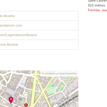
Saint-Laure
915 mètres
Fermée, ouv
a librairie
legendarium.com
om/Legendariumlibrairie
um.librairie
© contributeurs OpenStreetMap