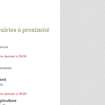
rairies à proximité
ances
re demain à 9h30
ambetta
Nord
ta
re demain à 9h30
griculture