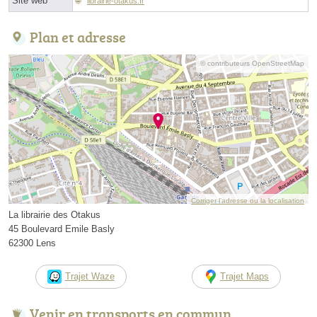
Site web
librairie-otakus.fr
Plan et adresse
© contributeurs OpenStreetMap
Corriger l’adresse ou la localisation
La librairie des Otakus
45 Boulevard Emile Basly
62300 Lens
Trajet Waze
Trajet Maps
Venir en transports en commun