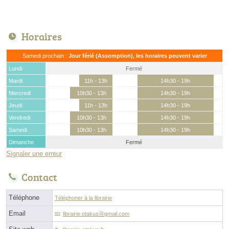
Horaires
Samedi prochain :
Jour férié (Assomption), les horaires peuvent varier
Lundi
Fermé
Mardi
11h - 13h
14h30 - 19h
Mercredi
10h30 - 13h
14h30 - 19h
Jeudi
11h - 13h
14h30 - 19h
Vendredi
10h30 - 13h
14h30 - 19h
Samedi
10h30 - 13h
14h30 - 19h
Dimanche
Fermé
Signaler une erreur
Contact
Téléphone
Téléphoner à la librairie
Email
librairie.otakusⓐgmail.com