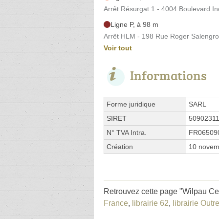
Arrêt Résurgat 1 - 4004 Boulevard Ind
Ligne P, à 98 m
Arrêt HLM - 198 Rue Roger Salengro
Voir tout
Informations
Forme juridique
SARL
SIRET
5090231
N° TVA Intra.
FR06509
Création
10 novem
Retrouvez cette page "Wilpau Cen
France
,
librairie 62
,
librairie Outr