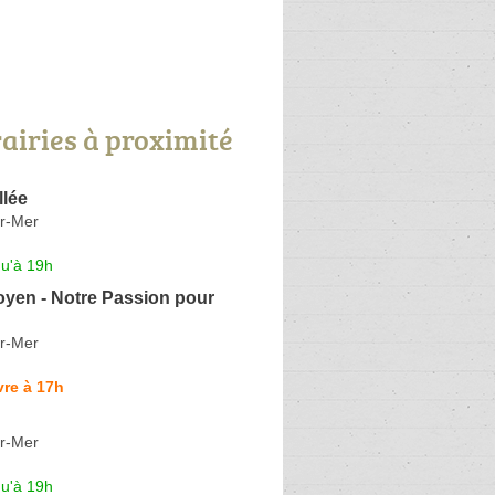
rairies à proximité
llée
r-Mer
qu'à 19h
oyen - Notre Passion pour
r-Mer
re à 17h
r-Mer
qu'à 19h