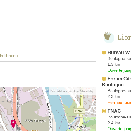
Lib
Bureau Va
a librairie
Boulogne-su
1.3 km
Ouverte jus
Forum Cit
Boulogne
Boulogne-su
© contributeurs OpenStreetMap
2.3 km
Fermée, ouv
FNAC
Boulogne-su
2.4 km
Ouverte jus