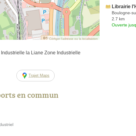
Librairie l
Boulogne-su
2.7 km
Ouverte jus
Corriger l’adresse ou la localisation
ndustrielle la Liane Zone Industrielle
Trajet Maps
ports en commun
ustriel