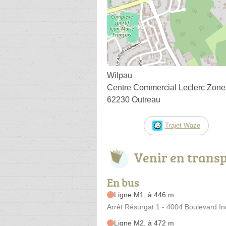
Wilpau
Centre Commercial Leclerc Zone I
62230 Outreau
Trajet Waze
Venir en trans
En bus
Ligne M1, à 446 m
Arrêt Résurgat 1 - 4004 Boulevard Ind
Ligne M2, à 472 m