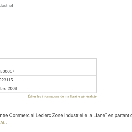
ustriel
1500017
023115
bre 2008
Éditer les informations de ma librairie généraliste
tre Commercial Leclerc Zone Industrielle la Liane" en partant d
eau
.