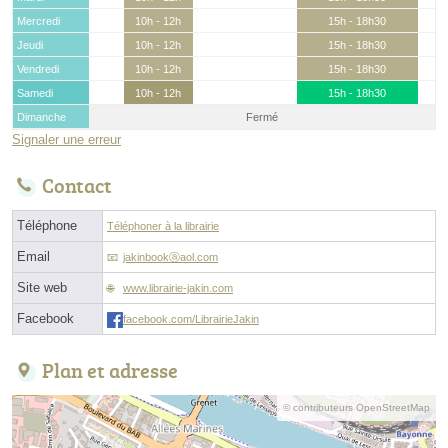
Mercredi
10h - 12h
15h - 18h30
Jeudi
10h - 12h
15h - 18h30
Vendredi
10h - 12h
15h - 18h30
Samedi
10h - 12h
15h - 18h30
Dimanche
Fermé
Signaler une erreur
Contact
Téléphone
Téléphoner à la librairie
Email
jakinbookⓐaol.com
Site web
www.librairie-jakin.com
Facebook
facebook.com/LibrairieJakin
Plan et adresse
© contributeurs OpenStreetMap