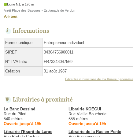
Ligne N1, à 176 m
Arrêt Place des Basques - Esplanade de Verdun
Voir tout
Informations
Forme juridique
Entrepreneur individuel
SIRET
34304756900011
N° TVA Intra.
FR73343047569
Création
31 août 1987
Éditer les informations de ma librairie généraliste
Librairies à proximité
Le Banc Dessiné
Librairie KOEGUI
Rue du Pilori
Rue Vieille Boucherie
540 mètres
555 mètres
Ouverte jusqu'à 19h
Ouverte jusqu'à 19h
Librairie l'Esprit du Large
Librairie de la Rue en Pente
Rue Port de Castets
Rue Poissonnerie