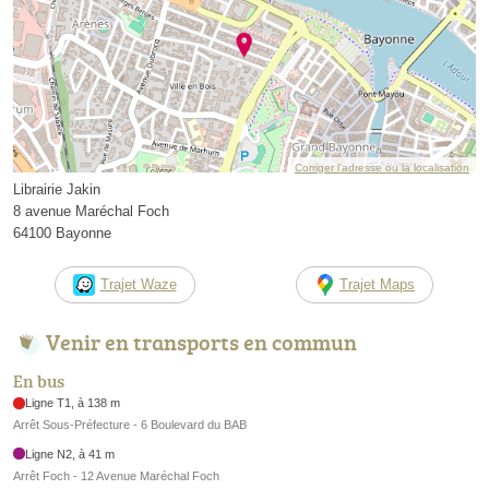
Corriger l’adresse ou la localisation
Librairie Jakin
8 avenue Maréchal Foch
64100 Bayonne
Trajet Waze
Trajet Maps
Venir en transports en commun
En bus
Ligne T1, à 138 m
Arrêt Sous-Préfecture - 6 Boulevard du BAB
Ligne N2, à 41 m
Arrêt Foch - 12 Avenue Maréchal Foch