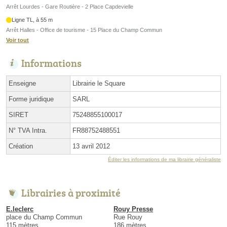
Arrêt Lourdes - Gare Routière - 2 Place Capdevielle
Ligne TL, à 55 m
Arrêt Halles - Office de tourisme - 15 Place du Champ Commun
Voir tout
Informations
Enseigne
Librairie le Square
Forme juridique
SARL
SIRET
75248855100017
N° TVA Intra.
FR88752488551
Création
13 avril 2012
Éditer les informations de ma librairie généraliste
Librairies à proximité
E.leclerc
Rouy Presse
place du Champ Commun
Rue Rouy
115 mètres
186 mètres