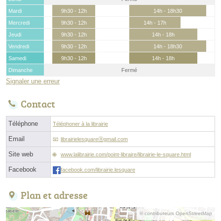
Mardi
9h30 - 12h
14h - 18h30
Mercredi
9h30 - 12h
14h - 17h
Jeudi
9h30 - 12h
14h - 18h
Vendredi
9h30 - 12h
14h - 18h30
Samedi
9h30 - 12h
14h - 18h
Dimanche
Fermé
Signaler une erreur
Contact
Téléphone
Téléphoner à la librairie
Email
librairielesquareⓐgmail.com
Site web
www.lalibrairie.com/point-libraire/librairie-le-square.html
Facebook
facebook.com/librairie.lesquare
Plan et adresse
© contributeurs OpenStreetMap