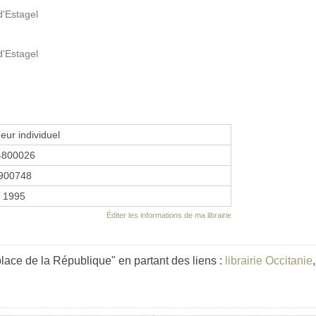
d'Estagel
d'Estagel
eur individuel
4800026
900748
r 1995
Éditer les informations de ma librairie
lace de la République" en partant des liens :
librairie Occitanie