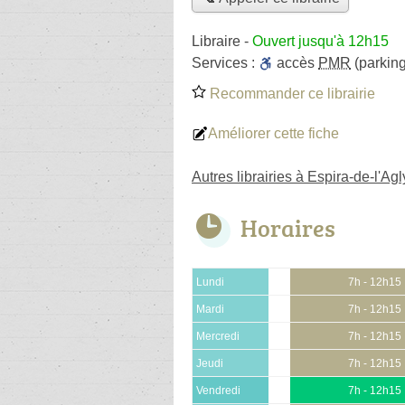
Libraire
-
Ouvert jusqu'à 12h15
Services :
accès
PMR
(parking
Recommander ce librairie
Améliorer cette fiche
Autres librairies à Espira-de-l'Agl
Horaires
Lundi
7h - 12h15
Mardi
7h - 12h15
Mercredi
7h - 12h15
Jeudi
7h - 12h15
Vendredi
7h - 12h15