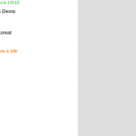
qu'à 12h15
 Denis
ezmat
re à 10h