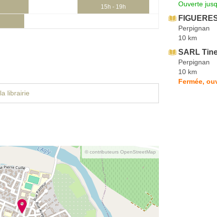
Ouverte jus
15h - 19h
FIGUERES
h
Perpignan
10 km
SARL Tin
Perpignan
10 km
Fermée, ouv
a librairie
© contributeurs OpenStreetMap