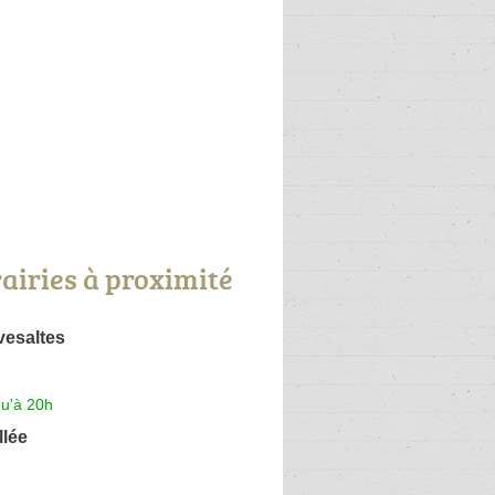
rairies à proximité
vesaltes
qu'à 20h
llée