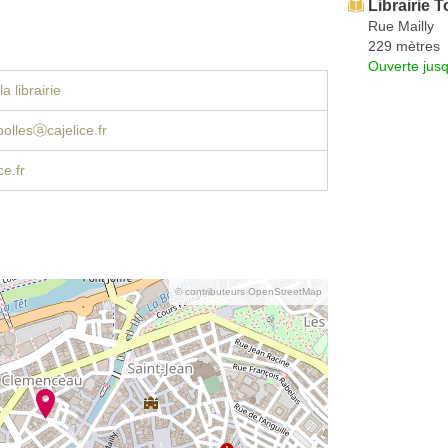
Librairie T
Rue Mailly
229 mètres
Ouverte jus
a librairie
pollesⓐcajelice.fr
ce.fr
© contributeurs OpenStreetMap