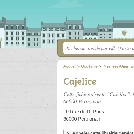
Accueil
>
Occitanie
>
Pyrénées-Oriental
Cajelice
Cette fiche présente "Cajelice", 
66000 Perpignan.
10 Rue du Dr Pous
66000 Perpignan
📞 Appeler cette librairie généra