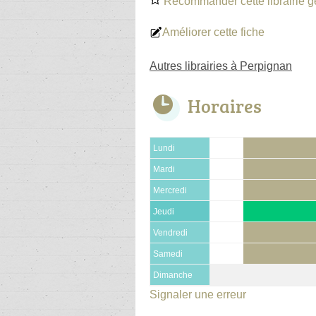
Recommander cette librairie g
Améliorer cette fiche
Autres librairies à Perpignan
Horaires
Lundi
Mardi
Mercredi
Jeudi
Vendredi
Samedi
Dimanche
Signaler une erreur