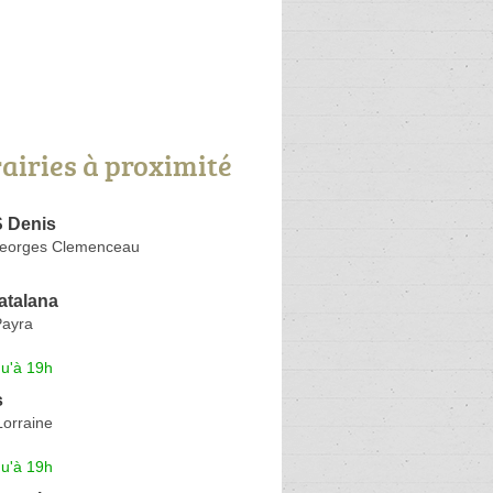
rairies à proximité
 Denis
Georges Clemenceau
Catalana
Payra
qu'à 19h
s
Lorraine
qu'à 19h