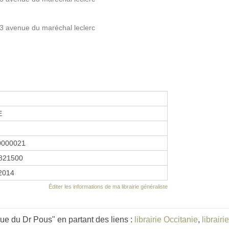
53 avenue du maréchal leclerc
E
0000021
821500
 2014
Éditer les informations de ma librairie généraliste
ue du Dr Pous" en partant des liens :
librairie Occitanie
,
librairi