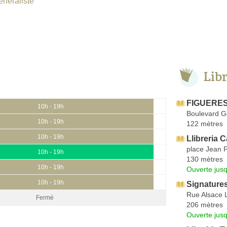
énéraliste
Lib
FIGUERES
10h - 19h
Boulevard 
10h - 19h
122 mètres
10h - 19h
Llibreria 
place Jean 
10h - 19h
130 mètres
10h - 19h
Ouverte jus
10h - 19h
Signature
Rue Alsace 
Fermé
206 mètres
Ouverte jus