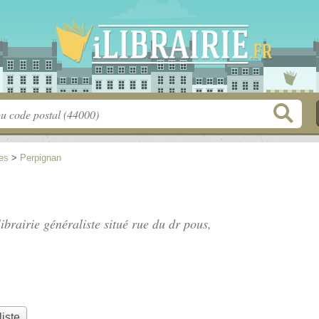
es
>
Perpignan
librairie généraliste situé
rue du dr pous
,
liste