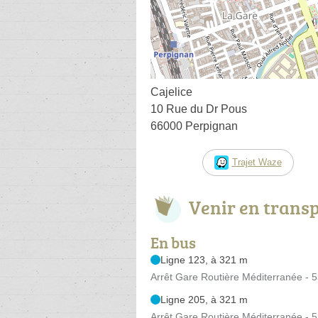
Cajelice
10 Rue du Dr Pous
66000 Perpignan
Trajet Waze
Venir en trans
En bus
Ligne 123, à 321 m
Arrêt Gare Routière Méditerranée - 
Ligne 205, à 321 m
Arrêt Gare Routière Méditerranée - 