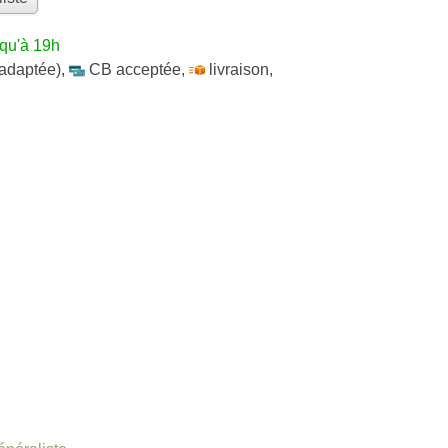
squ'à 19h
 adaptée)
,
CB acceptée
,
livraison
,