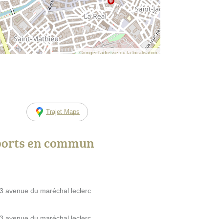
Corriger l’adresse ou la localisation
Trajet Maps
ports en commun
53 avenue du maréchal leclerc
53 avenue du maréchal leclerc