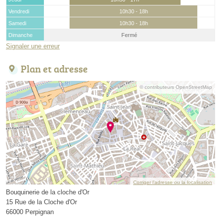
Vendredi
10h30 - 18h
Samedi
10h30 - 18h
Dimanche
Fermé
Signaler une erreur
Plan et adresse
© contributeurs OpenStreetMap
Corriger l’adresse ou la localisation
Bouquinerie de la cloche d'Or
15 Rue de la Cloche d'Or
66000 Perpignan