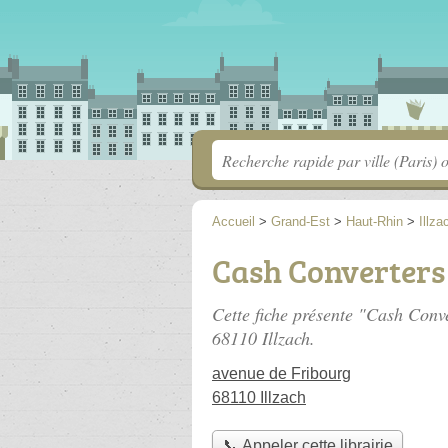
Accueil
>
Grand-Est
>
Haut-Rhin
>
Illza
Cash Converters
Cette fiche présente "Cash Conve
68110 Illzach.
avenue de Fribourg
68110 Illzach
📞 Appeler cette librairie