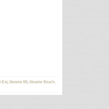
d-Est
,
librairie 68
,
librairie Illzach
.