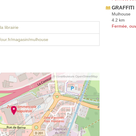
GRAFFITI
Mulhouse
4.2 km
Fermée, ouv
a librairie
four.fr/magasin/mulhouse
© contributeurs OpenStreetMap