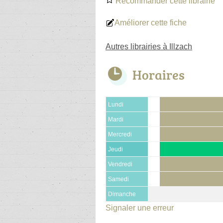
Recommander cette librairie
Améliorer cette fiche
Autres librairies à Illzach
Horaires
Lundi
Mardi
Mercredi
Jeudi
Vendredi
Samedi
Dimanche
Signaler une erreur