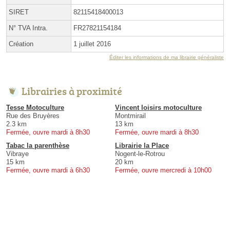
SIRET
82115418400013
N° TVA Intra.
FR27821154184
Création
1 juillet 2016
Éditer les informations de ma librairie généraliste
Librairies à proximité
Tesse Motoculture
Vincent loisirs motoculture
Rue des Bruyères
Montmirail
2.3 km
13 km
Fermée, ouvre mardi à 8h30
Fermée, ouvre mardi à 8h30
Tabac la parenthèse
Librairie la Place
Vibraye
Nogent-le-Rotrou
15 km
20 km
Fermée, ouvre mardi à 6h30
Fermée, ouvre mercredi à 10h00