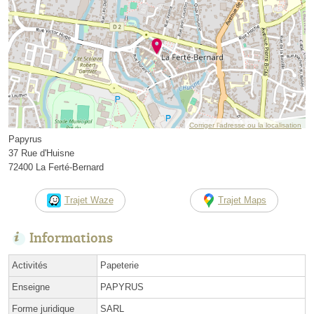
Corriger l’adresse ou la localisation
Papyrus
37 Rue d'Huisne
72400 La Ferté-Bernard
Trajet Waze
Trajet Maps
Informations
Activités
Papeterie
Enseigne
PAPYRUS
Forme juridique
SARL