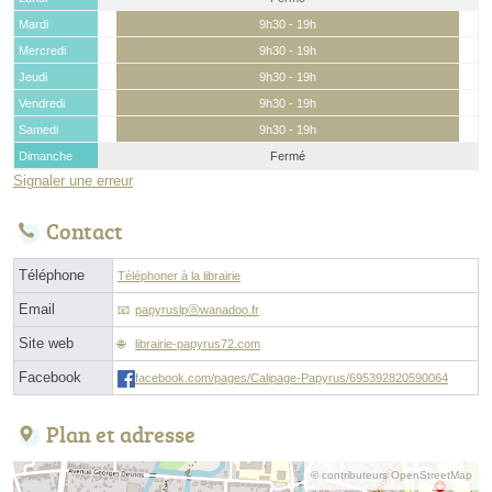
Mardi
9h30 - 19h
Mercredi
9h30 - 19h
Jeudi
9h30 - 19h
Vendredi
9h30 - 19h
Samedi
9h30 - 19h
Dimanche
Fermé
Signaler une erreur
Contact
Téléphone
Téléphoner à la librairie
Email
papyruslpⓐwanadoo.fr
Site web
librairie-papyrus72.com
Facebook
facebook.com/pages/Calipage-Papyrus/695392820590064
Plan et adresse
© contributeurs OpenStreetMap