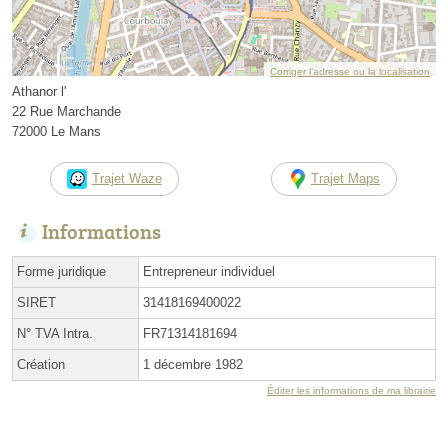
Corriger l’adresse ou la localisation
Athanor l'
22 Rue Marchande
72000 Le Mans
Trajet Waze
Trajet Maps
Informations
Forme juridique
Entrepreneur individuel
SIRET
31418169400022
N° TVA Intra.
FR71314181694
Création
1 décembre 1982
Éditer les informations de ma librairie