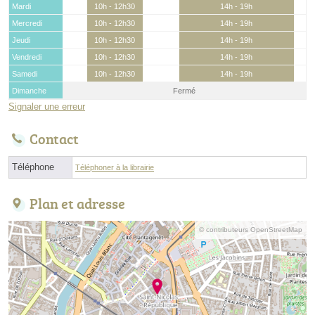
Mardi
10h - 12h30
14h - 19h
Mercredi
10h - 12h30
14h - 19h
Jeudi
10h - 12h30
14h - 19h
Vendredi
10h - 12h30
14h - 19h
Samedi
10h - 12h30
14h - 19h
Dimanche
Fermé
Signaler une erreur
Contact
Téléphone
Téléphoner à la librairie
Plan et adresse
© contributeurs OpenStreetMap