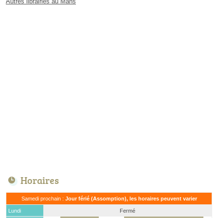
Autres librairies au Mans
Horaires
Samedi prochain :
Jour férié (Assomption), les horaires peuvent varier
Lundi
Fermé