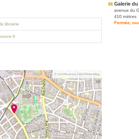
Galerie du
avenue du G
410 mètres
Fermée, ouv
a librairie
iovore.fr
© contributeurs OpenStreetMap