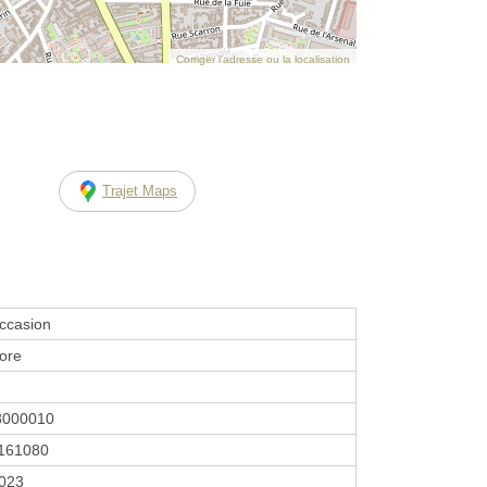
Corriger l’adresse ou la localisation
Trajet Maps
occasion
vore
8000010
161080
2023