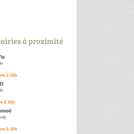
rairies à proximité
Vie
le
re à 10h
BD
le
e à 10h
Tomoé
rdy
re à 10h