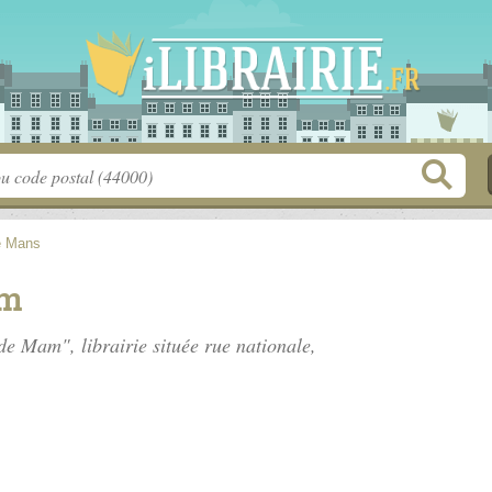
e Mans
am
 de Mam", librairie située
rue nationale
,