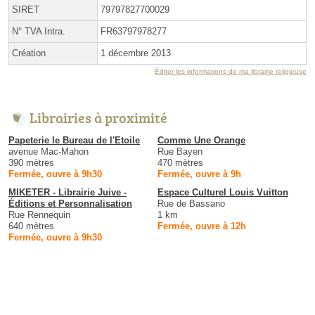
SIRET
79797827700029
N° TVA Intra.
FR63797978277
Création
1 décembre 2013
Éditer les informations de ma librairie religieuse
Librairies à proximité
Papeterie le Bureau de l'Etoile
Comme Une Orange
avenue Mac-Mahon
Rue Bayen
390 mètres
470 mètres
Fermée, ouvre à 9h30
Fermée, ouvre à 9h
MIKETER - Librairie Juive -
Espace Culturel Louis Vuitton
Éditions et Personnalisation
Rue de Bassano
Rue Rennequin
1 km
640 mètres
Fermée, ouvre à 12h
Fermée, ouvre à 9h30