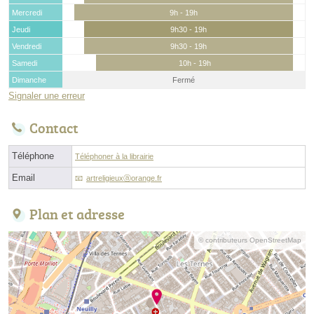
Mercredi
9h - 19h
Jeudi
9h30 - 19h
Vendredi
9h30 - 19h
Samedi
10h - 19h
Dimanche
Fermé
Signaler une erreur
Contact
Téléphone
Téléphoner à la librairie
Email
artreligieuxⓐorange.fr
Plan et adresse
© contributeurs OpenStreetMap