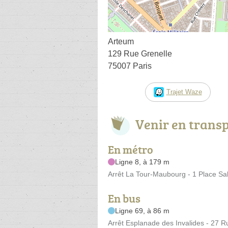
Arteum
129 Rue Grenelle
75007 Paris
Trajet Waze
Venir en trans
En métro
Ligne 8, à 179 m
Arrêt La Tour-Maubourg - 1 Place Sa
En bus
Ligne 69, à 86 m
Arrêt Esplanade des Invalides - 27 