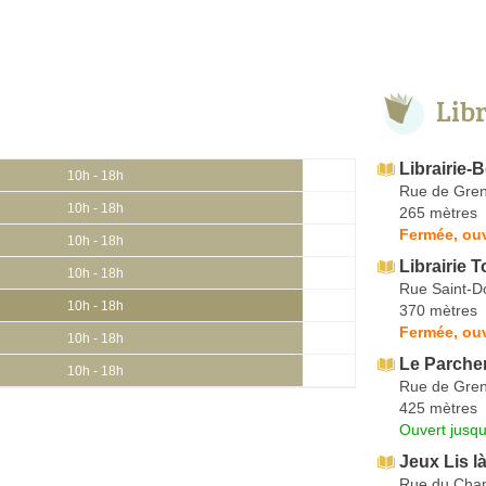
Lib
Librairie-
10h - 18h
Rue de Gren
10h - 18h
265 mètres
Fermée, ouv
10h - 18h
Librairie 
10h - 18h
Rue Saint-D
10h - 18h
370 mètres
Fermée, ouv
10h - 18h
Le Parche
10h - 18h
Rue de Gren
425 mètres
Ouvert jusq
Jeux Lis là
Rue du Cha