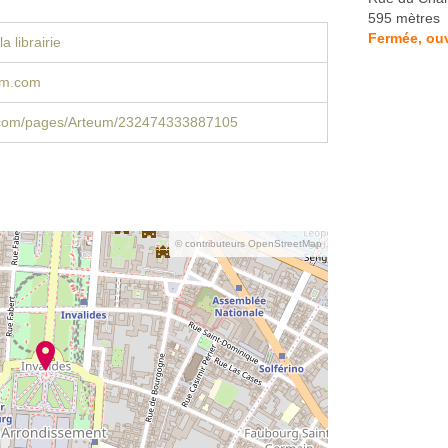
595 mètres
Fermée, ouv
a librairie
um.com
com/pages/Arteum/232474333887105
© contributeurs OpenStreetMap