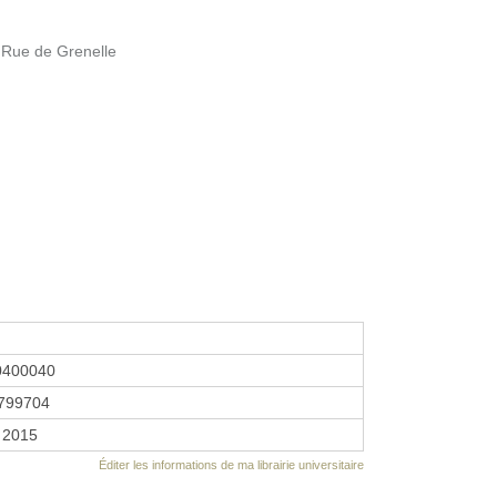
v Rue de Grenelle
0400040
799704
 2015
Éditer les informations de ma librairie universitaire