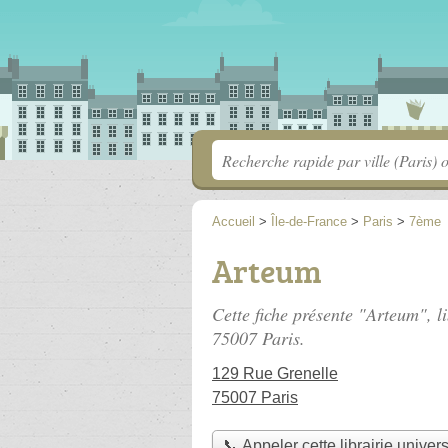
Accueil
>
Île-de-France
>
Paris
>
7ème
Arteum
Cette fiche présente "Arteum", li
75007 Paris.
129 Rue Grenelle
75007 Paris
📞 Appeler cette librairie univers