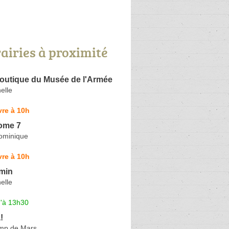
rairies à proximité
Boutique du Musée de l'Armée
elle
re à 10h
Tome 7
ominique
re à 10h
min
elle
u'à 13h30
!
mp de Mars