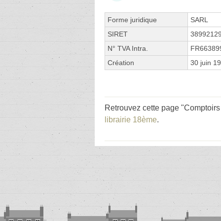
Forme juridique
SARL
SIRET
3899212
N° TVA Intra.
FR66389
Création
30 juin 1
Retrouvez cette page "Comptoirs S
librairie 18ème
.