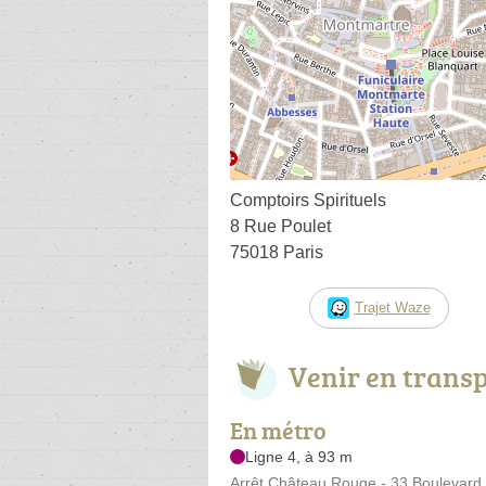
Comptoirs Spirituels
8 Rue Poulet
75018 Paris
Trajet Waze
Venir en trans
En métro
Ligne 4, à 93 m
Arrêt Château Rouge - 33 Boulevard