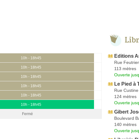
Lib
Editions A
10h - 18h45
Rue Feutrier
10h - 18h45
113 mètres
Ouverte jus
10h - 18h45
Le Pied à 
10h - 18h45
Rue Custine
10h - 18h45
124 mètres
Ouverte jus
10h - 18h45
Gibert Jo
Fermé
Boulevard B
140 mètres
Ouverte jus