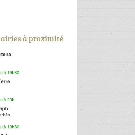
rairies à proximité
rtena
qu'à 19h30
Terre
qu'à 20h
seph
arbès
qu'à 19h30