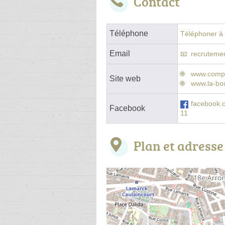
Contact
Téléphone
Téléphoner à l
Email
recruteme
www.compto
Site web
www.la-bou
facebook.
Facebook
11
Plan et adresse