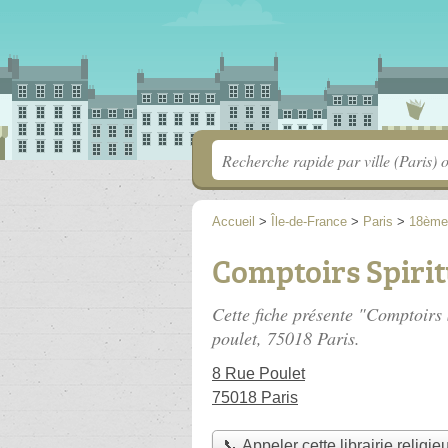
Accueil
>
Île-de-France
>
Paris
>
18ème
Comptoirs Spirit
Cette fiche présente "Comptoirs S
poulet
, 75018 Paris.
8 Rue Poulet
75018 Paris
📞 Appeler cette librairie religie