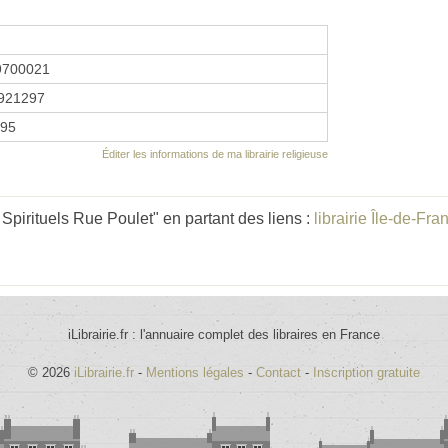
9700021
921297
995
Éditer les informations de ma librairie religieuse
pirituels Rue Poulet" en partant des liens :
librairie Île-de-Fra
iLibrairie.fr : l'annuaire complet des libraires en France
© 2026
iLibrairie.fr
-
Mentions légales
-
Contact
-
Inscription gratuite