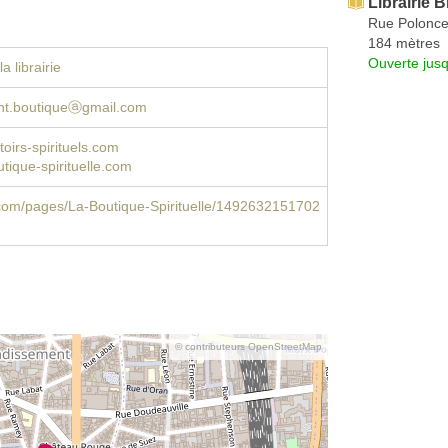
Librairie Bi
Rue Polonc
184 mètres
Ouverte jus
a librairie
nt.boutiqueⓐgmail.com
irs-spirituels.com
tique-spirituelle.com
com/pages/La-Boutique-Spirituelle/1492632151702
© contributeurs OpenStreetMap