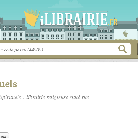
uels
pirituels", librairie religieuse situé
rue
use