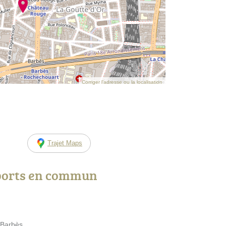
Corriger l’adresse ou la localisation
Trajet Maps
ports en commun
 Barbès