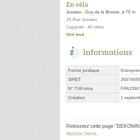
En vélo
Jussieu - Guy de la Brosse, à 75 m
15 Rue Jussieu
Capacité : 40 vélos
Voir tout
Informations
Forme juridique
Entrepren
SIRET
3507455
N° TVA Intra.
FR62350
Création
1 septem
Retrouvez cette page "DEKONINCK
librairie 5ème
.