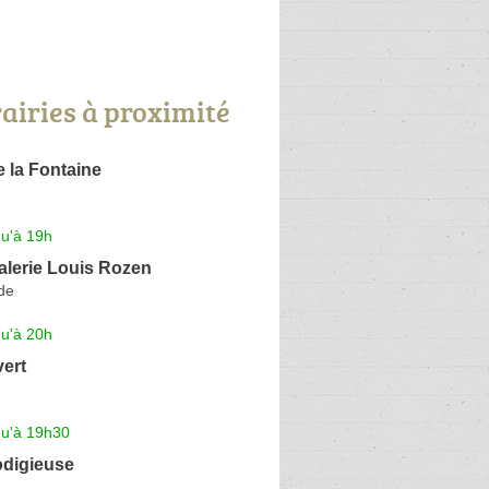
rairies à proximité
e la Fontaine
qu'à 19h
Galerie Louis Rozen
de
qu'à 20h
ert
qu'à 19h30
odigieuse