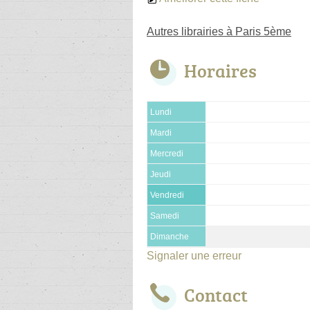
Autres librairies à Paris 5ème
Horaires
Lundi
Mardi
Mercredi
Jeudi
Vendredi
Samedi
Dimanche
Signaler une erreur
Contact