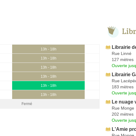
Lib
Librairie d
13h - 18h
Rue Linné
13h - 18h
127 mètres
Ouverte jus
13h - 18h
Librairie 
13h - 18h
Rue Lacépè
13h - 18h
183 mètres
Ouverte jus
13h - 18h
Le nuage v
Fermé
Rue Monge
202 mètres
Ouverte jus
L'Amie pr
Rue Monge