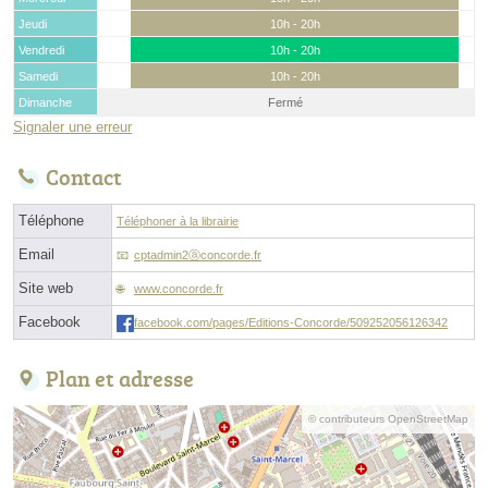
Jeudi
10h - 20h
Vendredi
10h - 20h
Samedi
10h - 20h
Dimanche
Fermé
Signaler une erreur
Contact
Téléphone
Téléphoner à la librairie
Email
cptadmin2ⓐconcorde.fr
Site web
www.concorde.fr
Facebook
facebook.com/pages/Editions-Concorde/509252056126342
Plan et adresse
© contributeurs OpenStreetMap