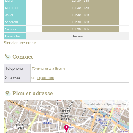
Mardi
10h30 - 18h
Mercredi
10h30 - 18h
Jeudi
10h30 - 18h
Vendredi
10h30 - 18h
Samedi
10h30 - 18h
Dimanche
Fermé
Signaler une erreur
Contact
Téléphone
Téléphoner à la librairie
Site web
forgeot.com
Plan et adresse
© contributeurs OpenStreetMap