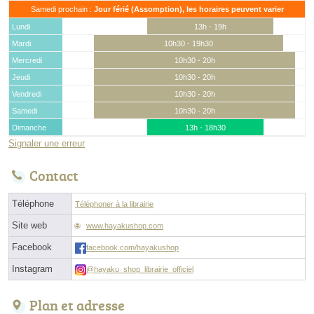
Samedi prochain :
Jour férié (Assomption), les horaires peuvent varier
Lundi
13h - 19h
Mardi
10h30 - 19h30
Mercredi
10h30 - 20h
Jeudi
10h30 - 20h
Vendredi
10h30 - 20h
Samedi
10h30 - 20h
Dimanche
13h - 18h30
Signaler une erreur
Contact
Téléphone
Téléphoner à la librairie
Site web
www.hayakushop.com
Facebook
facebook.com/hayakushop
Instagram
@hayaku_shop_librairie_officiel
Plan et adresse