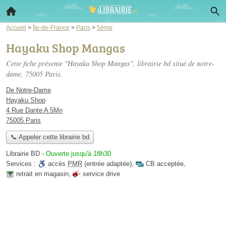
Accueil
>
Île-de-France
>
Paris
>
5ème
Hayaku Shop Mangas
Cette fiche présente "Hayaku Shop Mangas", librairie bd situé
de notre-
dame
, 75005 Paris.
De Notre-Dame
Hayaku Shop
4 Rue Dante A 5Mn
75005 Paris
📞 Appeler cette librairie bd
Librairie BD
-
Ouverte jusqu'à 18h30
Services :
accès
PMR
(entrée adaptée)
,
CB acceptée
,
retrait en magasin
,
service drive