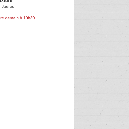
exture
 Jaurès
re demain à 10h30