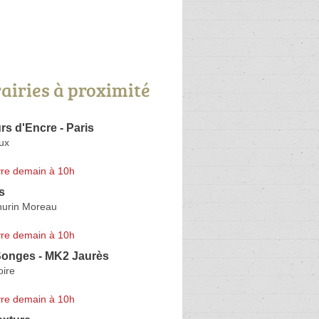
rairies à proximité
s d'Encre - Paris
ux
re demain à 10h
s
urin Moreau
re demain à 10h
Songes - MK2 Jaurès
oire
re demain à 10h