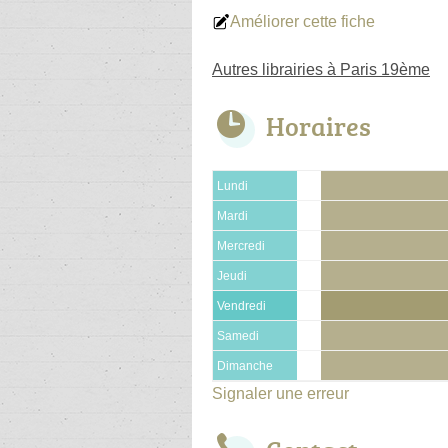
Améliorer cette fiche
Autres librairies à Paris 19ème
Horaires
Lundi
Mardi
Mercredi
Jeudi
Vendredi
Samedi
Dimanche
Signaler une erreur