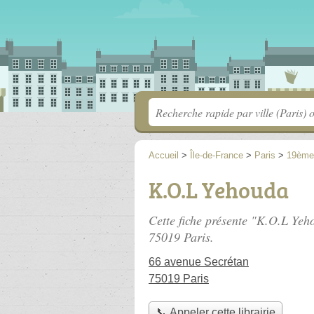
Accueil
>
Île-de-France
>
Paris
>
19ème
K.O.L Yehouda
Cette fiche présente "K.O.L Yeho
75019 Paris.
66 avenue Secrétan
75019 Paris
📞 Appeler cette librairie