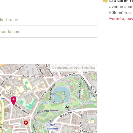
Librairie T
avenue Jean
605 mètres
Fermée, ouv
a librairie
ehouda.com
© contributeurs OpenStreetMap