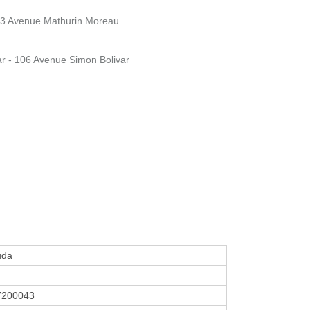
 63 Avenue Mathurin Moreau
ar - 106 Avenue Simon Bolivar
uda
7200043