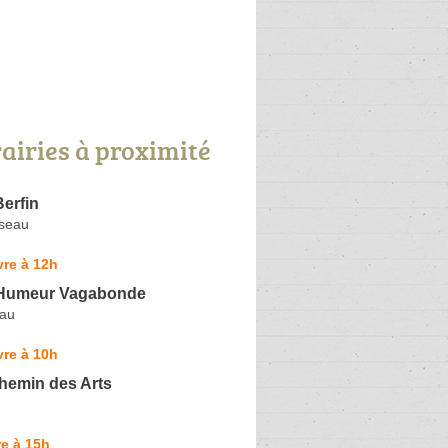
rairies à proximité
erfin
seau
re à 12h
 l'Humeur Vagabonde
eau
re à 10h
Chemin des Arts
e à 15h