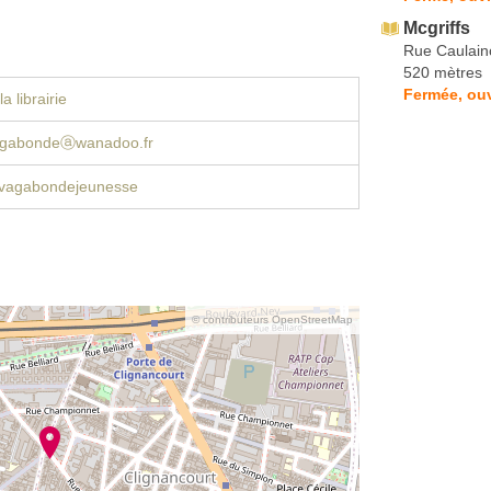
Mcgriffs
Rue Caulain
520 mètres
Fermée, ou
a librairie
agabondeⓐwanadoo.fr
vagabondejeunesse
© contributeurs OpenStreetMap