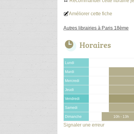
Recommander cette librairie j
Améliorer cette fiche
Autres librairies à Paris 18ème
Horaires
Lundi
Mardi
Mercredi
Jeudi
Vendredi
Samedi
Dimanche
10h - 13h
Signaler une erreur