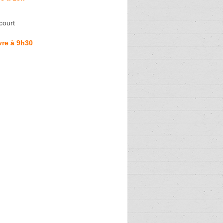
court
vre à 9h30