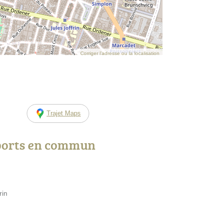
Corriger l’adresse ou la localisation
Trajet Maps
ports en commun
rin