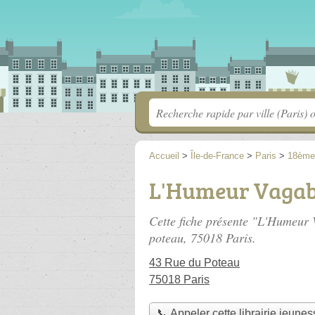
Accueil
>
Île-de-France
>
Paris
>
18ème
L'Humeur Vaga
Cette fiche présente "L'Humeur 
poteau
, 75018 Paris.
43 Rue du Poteau
75018 Paris
📞 Appeler cette librairie jeunes