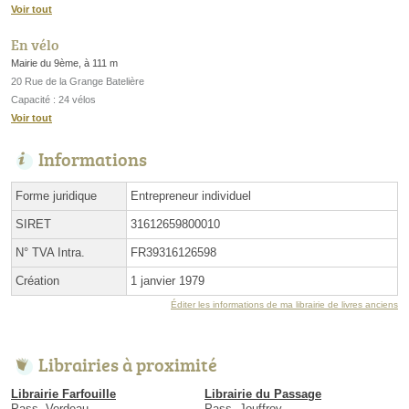
Voir tout
En vélo
Mairie du 9ème, à 111 m
20 Rue de la Grange Batelière
Capacité : 24 vélos
Voir tout
Informations
Forme juridique
Entrepreneur individuel
SIRET
31612659800010
N° TVA Intra.
FR39316126598
Création
1 janvier 1979
Éditer les informations de ma librairie de livres anciens
Librairies à proximité
Librairie Farfouille
Librairie du Passage
Pass. Verdeau
Pass. Jouffroy