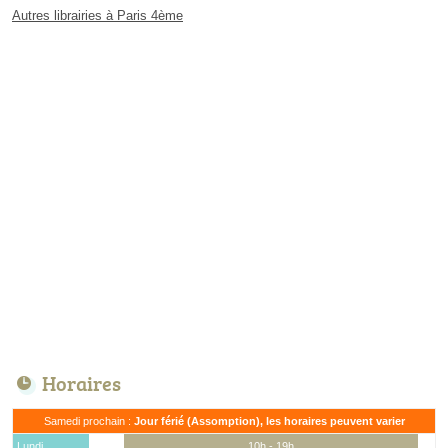
Autres librairies à Paris 4ème
Horaires
Samedi prochain :
Jour férié (Assomption), les horaires peuvent varier
Lundi
10h - 19h