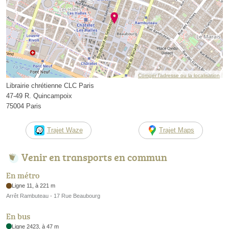
Corriger l’adresse ou la localisation
Librairie chrétienne CLC Paris
47-49 R. Quincampoix
75004 Paris
Trajet Waze
Trajet Maps
Venir en transports en commun
En métro
Ligne 11, à 221 m
Arrêt Rambuteau - 17 Rue Beaubourg
En bus
Ligne 2423, à 47 m