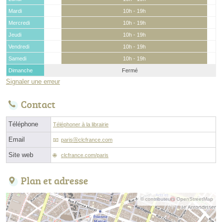
Mardi
10h - 19h
Mercredi
10h - 19h
Jeudi
10h - 19h
Vendredi
10h - 19h
Samedi
10h - 19h
Dimanche
Fermé
Signaler une erreur
Contact
Téléphone
Téléphoner à la librairie
Email
parisⓐclcfrance.com
Site web
clcfrance.com/paris
Plan et adresse
© contributeurs OpenStreetMap