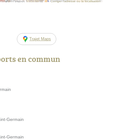
Corriger l’adresse ou la localisation
Trajet Maps
ports en commun
ermain
aint-Germain
aint-Germain