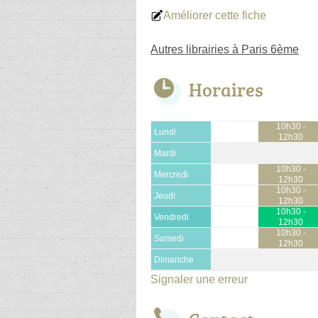
Améliorer cette fiche
Autres librairies à Paris 6ème
Horaires
10h30 -
Lundi
12h30
Mardi
10h30 -
Mercredi
12h30
10h30 -
Jeudi
12h30
10h30 -
Vendredi
12h30
10h30 -
Samedi
12h30
Dimanche
Signaler une erreur