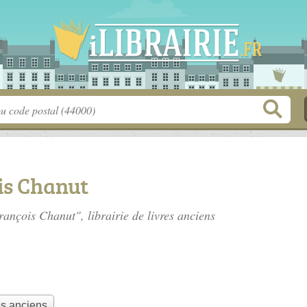
is Chanut
rançois Chanut", librairie de livres anciens
.
res anciens