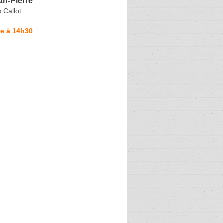
n-Pierre
 Callot
re à 14h30