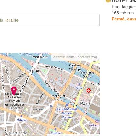
DUTEL Jea
Rue Jacques
165 mètres
Fermé, ouv
a librairie
© contributeurs OpenStreetMap