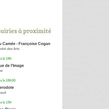
rairies à proximité
du Camée - Françoise Cogan
dré des Arts
qu'à 18h
ue de l'Image
ne
qu'à 18h30
Herodote
gaud
qu'à 19h