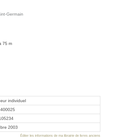
aint-Germain
 à 75 m
eur individuel
3400025
105234
bre 2003
Éditer les informations de ma librairie de livres anciens