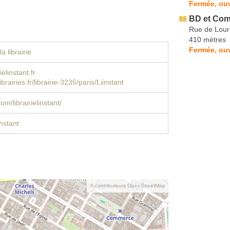
Fermée, ouv
BD et Co
Rue de Lou
410 mètres
Fermée, ouv
a librairie
ielinstant.fr
brairies.fr/librairie-3235/paris/Liinstant
m/librairielinstant/
instant
© contributeurs OpenStreetMap