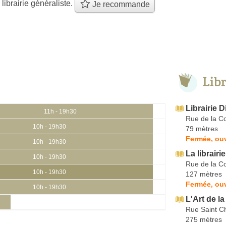
 librairie généraliste.
Je recommande
Lib
Librairie 
11h - 19h30
Rue de la C
10h - 19h30
79 mètres
Fermée, ouv
10h - 19h30
La librairi
10h - 19h30
Rue de la C
10h - 19h30
127 mètres
Fermée, ouv
10h - 19h30
L'Art de la
Rue Saint C
275 mètres