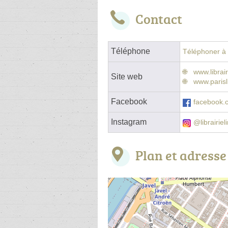
Contact
Téléphone
Téléphoner à l
www.librair
Site web
www.parisli
Facebook
facebook.co
Instagram
@librairiel
Plan et adresse