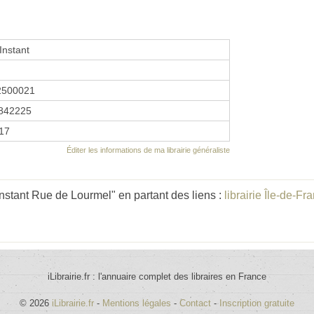
'Instant
2500021
842225
017
Éditer les informations de ma librairie généraliste
'Instant Rue de Lourmel" en partant des liens :
librairie Île-de-Fr
iLibrairie.fr : l'annuaire complet des libraires en France
© 2026
iLibrairie.fr
-
Mentions légales
-
Contact
-
Inscription gratuite