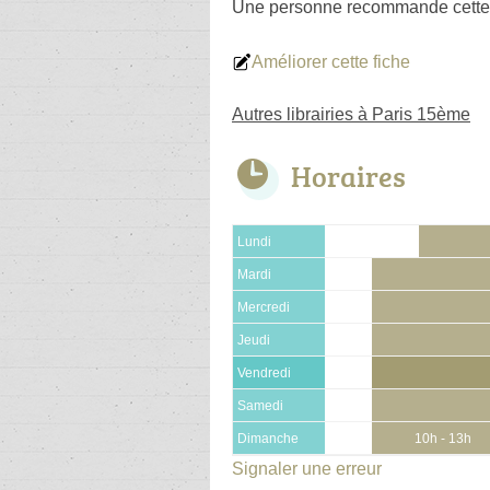
Une personne
recommande
cette
Améliorer cette fiche
Autres librairies à Paris 15ème
Horaires
Lundi
Mardi
Mercredi
Jeudi
Vendredi
Samedi
Dimanche
10h - 13h
Signaler une erreur