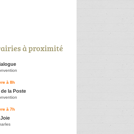
rairies à proximité
Dialogue
onvention
re à 8h
e de la Poste
onvention
re à 7h
 Joie
harles