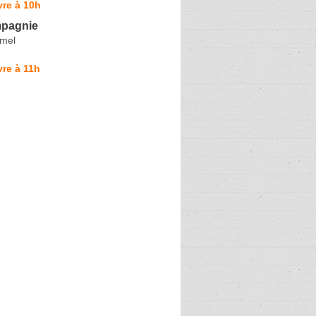
re à 10h
mpagnie
rmel
re à 11h