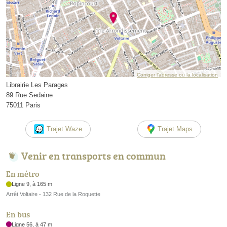
Corriger l’adresse ou la localisation
Librairie Les Parages
89 Rue Sedaine
75011 Paris
Trajet Waze
Trajet Maps
Venir en transports en commun
En métro
Ligne 9, à 165 m
Arrêt Voltaire - 132 Rue de la Roquette
En bus
Ligne 56, à 47 m