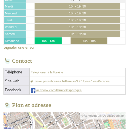
Mardi
10h - 19h30
Mercredi
10h - 19h30
Jeudi
10h - 19h30
Vendredi
10h - 19h30
Samedi
10h - 19h30
Dimanche
10h - 13h
14h - 18h
Signaler une erreur
Contact
Téléphone
Téléphoner à la librairie
Site web
www.parislibrairies.fr/librairie-3301/paris/Les-Parages
Facebook
facebook.com/librairielesparages/
Plan et adresse
© contributeurs OpenStreetMap