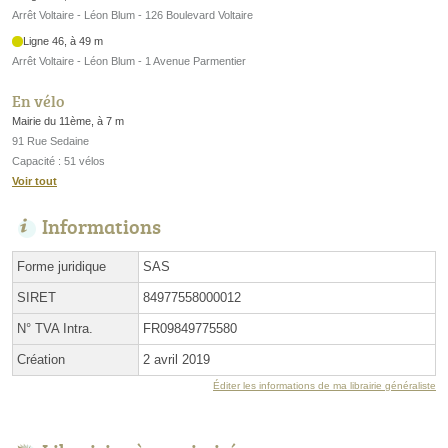
Arrêt Voltaire - Léon Blum - 126 Boulevard Voltaire
Ligne 46, à 49 m
Arrêt Voltaire - Léon Blum - 1 Avenue Parmentier
En vélo
Mairie du 11ème, à 7 m
91 Rue Sedaine
Capacité : 51 vélos
Voir tout
Informations
Forme juridique
SAS
SIRET
84977558000012
N° TVA Intra.
FR09849775580
Création
2 avril 2019
Éditer les informations de ma librairie généraliste