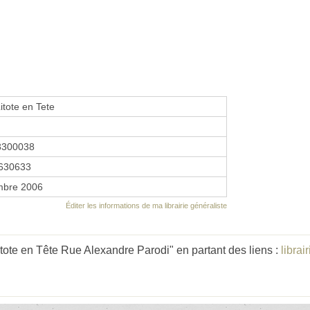
Litote en Tete
3300038
630633
mbre 2006
Éditer les informations de ma librairie généraliste
itote en Tête Rue Alexandre Parodi" en partant des liens :
librai