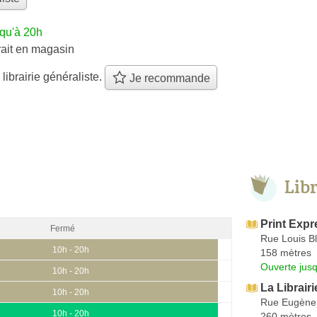
squ'à 20h
rait en magasin
 librairie généraliste.
Je recommande
Lib
Print Expr
Fermé
Rue Louis B
10h - 20h
158 mètres
Ouverte jus
10h - 20h
La Librair
10h - 20h
Rue Eugène 
10h - 20h
260 mètres