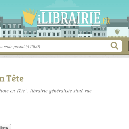
en Tête
itote en Tête", librairie généraliste situé
rue
liste