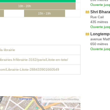
Ouverte jus
10h - 20h
Shri Bhara
15h - 19h
Rue Cail
435 mètres
Ouverte jus
Longtemp
avenue Math
650 mètres
Ouverte jus
a librairie
brairies.fr/librairie-3162/paris/Litote-en-tete/
com/Librairie-Litote-288433901660549
© contributeurs OpenStreetMap