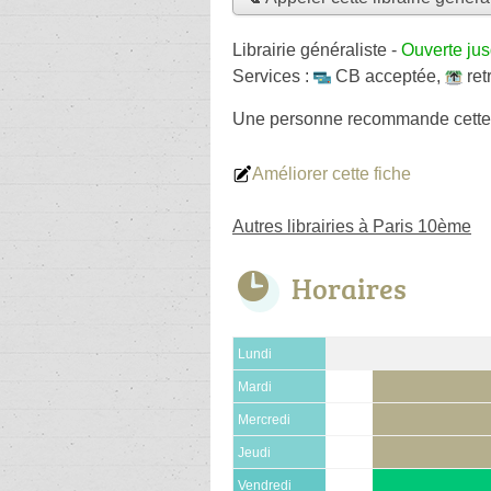
Librairie généraliste
-
Ouverte ju
Services :
CB acceptée
,
ret
Une personne
recommande
cette
Améliorer cette fiche
Autres librairies à Paris 10ème
Horaires
Lundi
Mardi
Mercredi
Jeudi
Vendredi