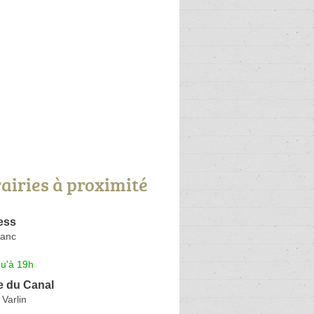
rairies à proximité
ess
lanc
qu'à 19h
ie du Canal
Varlin