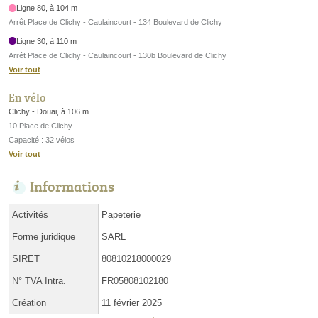
Ligne 80, à 104 m
Arrêt Place de Clichy - Caulaincourt - 134 Boulevard de Clichy
Ligne 30, à 110 m
Arrêt Place de Clichy - Caulaincourt - 130b Boulevard de Clichy
Voir tout
En vélo
Clichy - Douai, à 106 m
10 Place de Clichy
Capacité : 32 vélos
Voir tout
Informations
Activités
Papeterie
Forme juridique
SARL
SIRET
80810218000029
N° TVA Intra.
FR05808102180
Création
11 février 2025