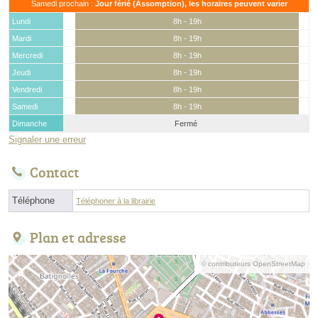
Samedi prochain :
Jour férié (Assomption), les horaires peuvent varier
Lundi
8h - 19h
Mardi
8h - 19h
Mercredi
8h - 19h
Jeudi
8h - 19h
Vendredi
8h - 19h
Samedi
8h - 19h
Dimanche
Fermé
Signaler une erreur
Contact
Téléphone
Téléphoner à la librairie
Plan et adresse
© contributeurs OpenStreetMap