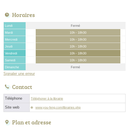
Horaires
Lundi
Fermé
Mardi
10h - 18h30
Mercredi
10h - 18h30
Jeudi
10h - 18h30
Vendredi
10h - 18h30
Samedi
10h - 18h30
Dimanche
Fermé
Signaler une erreur
Contact
Téléphone
Téléphoner à la librairie
Site web
www.you-feng.com/librairies.php
Plan et adresse