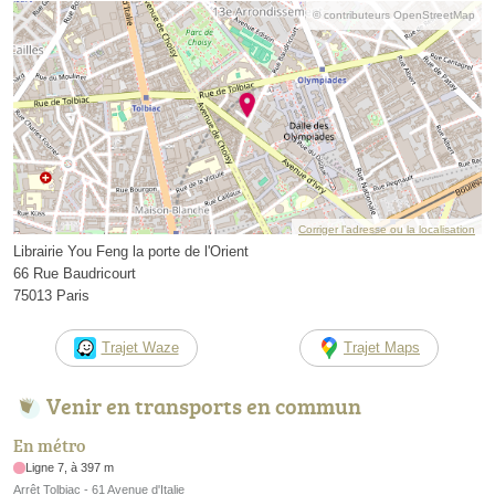
© contributeurs OpenStreetMap
Corriger l’adresse ou la localisation
Librairie You Feng la porte de l'Orient
66 Rue Baudricourt
75013 Paris
Trajet Waze
Trajet Maps
Venir en transports en commun
En métro
Ligne 7, à 397 m
Arrêt Tolbiac - 61 Avenue d'Italie