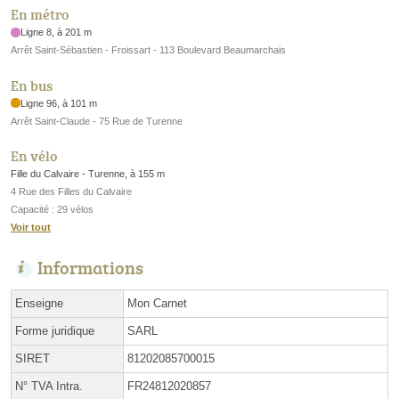
En métro
Ligne 8, à 201 m
Arrêt Saint-Sébastien - Froissart - 113 Boulevard Beaumarchais
En bus
Ligne 96, à 101 m
Arrêt Saint-Claude - 75 Rue de Turenne
En vélo
Fille du Calvaire - Turenne, à 155 m
4 Rue des Filles du Calvaire
Capacité : 29 vélos
Voir tout
Informations
Enseigne
Mon Carnet
Forme juridique
SARL
SIRET
81202085700015
N° TVA Intra.
FR24812020857