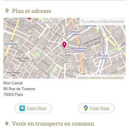
Plan et adresse
© contributeurs OpenStreetMap
Corriger l’adresse ou la localisation
Mon Carnet
89 Rue de Turenne
75003 Paris
Trajet Waze
Trajet Maps
Venir en transports en commun