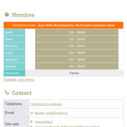
Horaires
Samedi prochain :
Jour férié (Assomption), les horaires peuvent varier
Lundi
10h - 18h50
Mardi
10h - 18h50
Mercredi
10h - 18h50
Jeudi
10h - 18h50
Vendredi
10h - 18h50
Samedi
10h - 18h50
Dimanche
Fermé
Signaler une erreur
Contact
Téléphone
Téléphoner à la librairie
Email
librairie_emileⓐyahoo.fr
www.lemile.fr
Site web
www.parislibrairies.fr/librairie-5699/paris/LiEmile