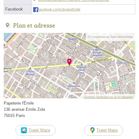
Facebook
facebook.com/LibrairieEmile
Plan et adresse
© contributeurs OpenStreetMap
Corriger l’adresse ou la localisation
Papeterie l'Émile
136 avenue Emile Zola
75015 Paris
Trajet Waze
Trajet Maps