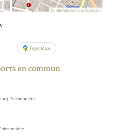
Corriger l’adresse ou la localisation
re
Trajet Maps
ports en commun
ourg Poissonnière
Poissonnière