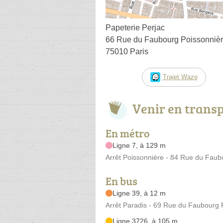
Papeterie Perjac
66 Rue du Faubourg Poissonniè
75010 Paris
Trajet Waze
Venir en trans
En métro
Ligne 7, à 129 m
Arrêt Poissonnière - 84 Rue du Faub
En bus
Ligne 39, à 12 m
Arrêt Paradis - 69 Rue du Faubourg 
Ligne 3726, à 105 m