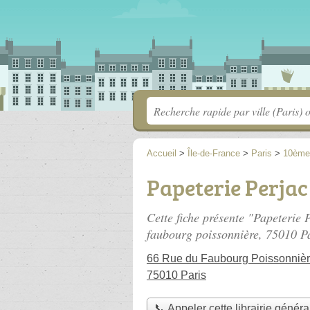
Accueil
>
Île-de-France
>
Paris
>
10ème
Papeterie Perjac
Cette fiche présente "Papeterie P
faubourg poissonnière
, 75010 Pa
66 Rue du Faubourg Poissonniè
75010 Paris
📞 Appeler cette librairie généra