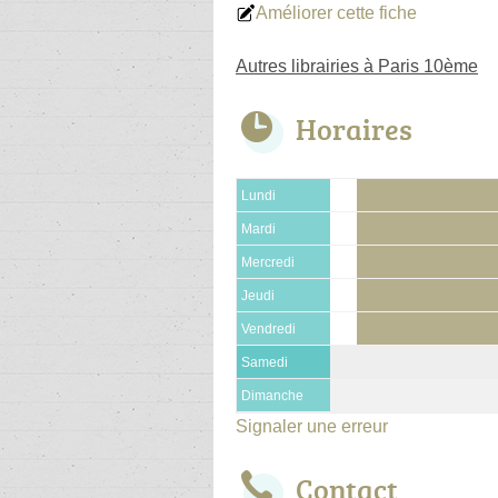
Améliorer cette fiche
Autres librairies à Paris 10ème
Horaires
Lundi
Mardi
Mercredi
Jeudi
Vendredi
Samedi
Dimanche
Signaler une erreur
Contact