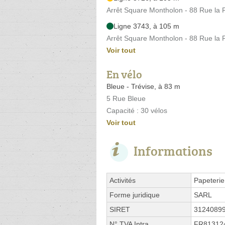
Arrêt Square Montholon - 88 Rue la 
Ligne 3743, à 105 m
Arrêt Square Montholon - 88 Rue la 
Voir tout
En vélo
Bleue - Trévise, à 83 m
5 Rue Bleue
Capacité : 30 vélos
Voir tout
Informations
Activités
Papeterie
Forme juridique
SARL
SIRET
3124089
N° TVA Intra.
FR81312