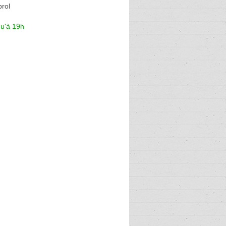
rol
qu'à 19h