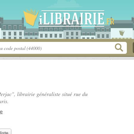
erjac", librairie généraliste situé
rue du
ris.
re
liste