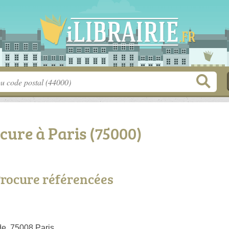
ocure à Paris (75000)
 Procure référencées
e, 75008 Paris