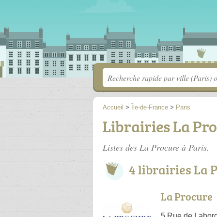
Accueil
>
Île-de-France
>
Paris
Librairies La Pr
Listes des La Procure à Paris.
4 librairies La
La Procure
5 Rue de Labord