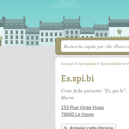
Accueil
>
Normandie
>
Seine-Maritime
Es.spi.bi
Cette fiche présente "Es.spi.bi", 
Havre.
153 Rue Victor Hugo
76600 Le Havre
📞 Appeler cette librairie