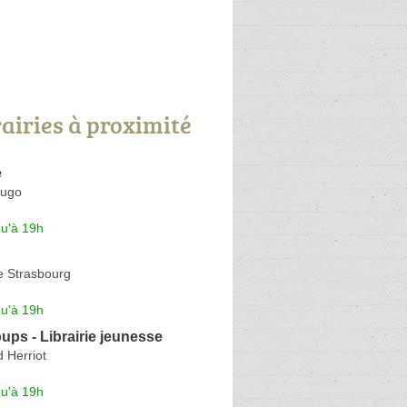
rairies à proximité
e
Hugo
qu'à 19h
e Strasbourg
qu'à 19h
ups - Librairie jeunesse
 Herriot
qu'à 19h