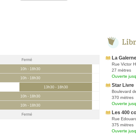
Lib
La Galern
Fermé
Rue Victor 
10h - 18h30
27 mètres
Ouverte jus
10h - 18h30
Star Livre
13h30 - 18h30
Boulevard d
10h - 18h30
370 mètres
Ouverte jus
10h - 18h30
Les 400 co
Fermé
Rue Edouard
375 mètres
Ouverte jus