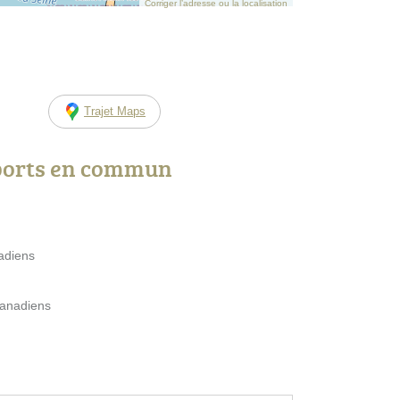
Corriger l’adresse ou la localisation
Trajet Maps
ports en commun
adiens
Canadiens