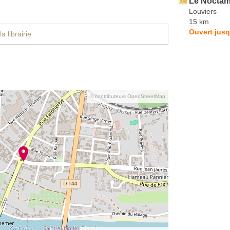
Le Noctam
Louviers
15 km
Ouvert jusq
a librairie
© contributeurs OpenStreetMap