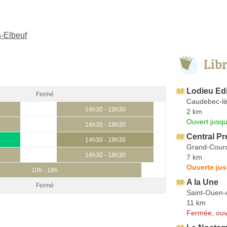
s-Elbeuf
Lib
Lodieu Edi
Fermé
Caudebec-lè
14h30 - 18h30
2 km
Ouvert jusqu
14h30 - 18h30
Central Pr
14h30 - 18h30
Grand-Cour
14h30 - 18h30
7 km
Ouverte ju
10h - 18h
A la Une
Fermé
Saint-Ouen-
11 km
Fermée, ouv