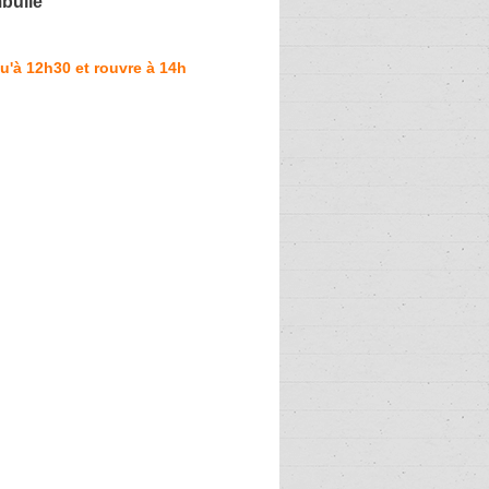
bulle
u'à 12h30 et rouvre à 14h