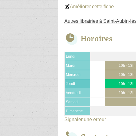
Améliorer cette fiche
Autres librairies à Saint-Aubin-lè
Horaires
Lundi
Mardi
10h - 13h
Mercredi
10h - 13h
Jeudi
10h - 13h
Vendredi
10h - 13h
Samedi
Dimanche
Signaler une erreur