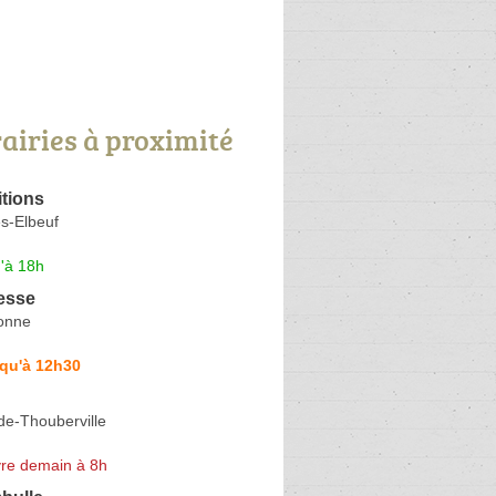
rairies à proximité
tions
s-Elbeuf
'à 18h
esse
onne
squ'à 12h30
de-Thouberville
re demain à 8h