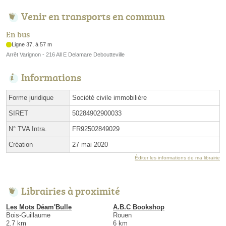
Venir en transports en commun
En bus
Ligne 37, à 57 m
Arrêt Varignon - 216 All E Delamare Deboutteville
Informations
Forme juridique
Société civile immobilière
SIRET
50284902900033
N° TVA Intra.
FR92502849029
Création
27 mai 2020
Éditer les informations de ma librairie
Librairies à proximité
Les Mots Déam'Bulle
A.B.C Bookshop
Bois-Guillaume
Rouen
2.7 km
6 km