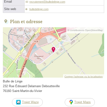
Email
recrutementⓐbulledelinge.com
Site web
bulledelinge.com
Plan et adresse
© contributeurs OpenStreetMap
Corriger l’adresse ou la localisation
Bulle de Linge
232 Rue Édouard Delamare Deboutteville
76160 Saint-Martin-du-Vivier
Trajet Waze
Trajet Maps