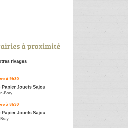
rairies à proximité
utres rivages
vre à 9h30
e Papier Jouets Sajou
en-Bray
vre à 8h30
e Papier Jouets Sajou
-Bray