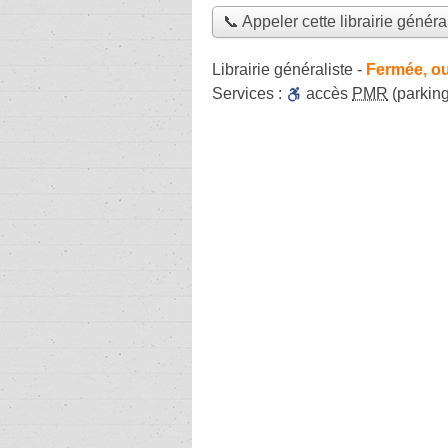
📞 Appeler cette librairie généra
Librairie généraliste
-
Fermée, ou
Services :
accès
PMR
(parking