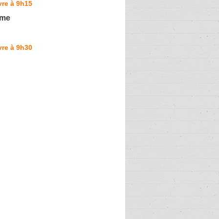
vre à 9h15
ume
vre à 9h30