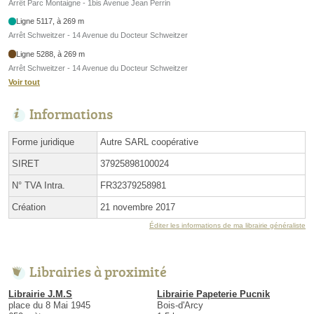
Arrêt Parc Montaigne - 1bis Avenue Jean Perrin
Ligne 5117, à 269 m
Arrêt Schweitzer - 14 Avenue du Docteur Schweitzer
Ligne 5288, à 269 m
Arrêt Schweitzer - 14 Avenue du Docteur Schweitzer
Voir tout
Informations
Forme juridique
Autre SARL coopérative
SIRET
37925898100024
N° TVA Intra.
FR32379258981
Création
21 novembre 2017
Éditer les informations de ma librairie généraliste
Librairies à proximité
Librairie J.M.S
Librairie Papeterie Pucnik
place du 8 Mai 1945
Bois-d'Arcy