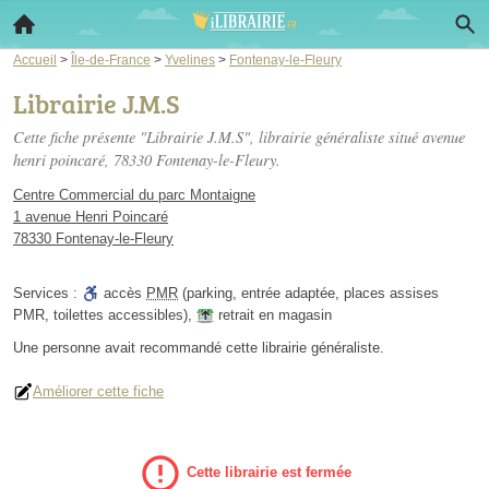
Accueil
>
Île-de-France
>
Yvelines
>
Fontenay-le-Fleury
Librairie J.M.S
Cette fiche présente "Librairie J.M.S", librairie généraliste situé
avenue
henri poincaré
, 78330 Fontenay-le-Fleury.
Centre Commercial du parc Montaigne
1 avenue Henri Poincaré
78330 Fontenay-le-Fleury
Services :
accès
PMR
(parking, entrée adaptée, places assises
PMR, toilettes accessibles)
,
retrait en magasin
Une personne
avait recommandé
cette librairie généraliste.
Améliorer cette fiche
Cette librairie est fermée