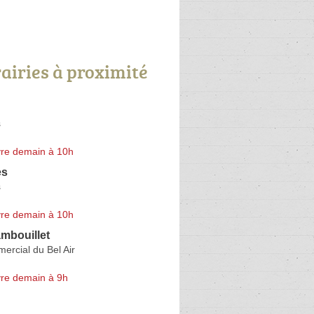
rairies à proximité
s
re demain à 10h
es
s
re demain à 10h
mbouillet
ercial du Bel Air
re demain à 9h