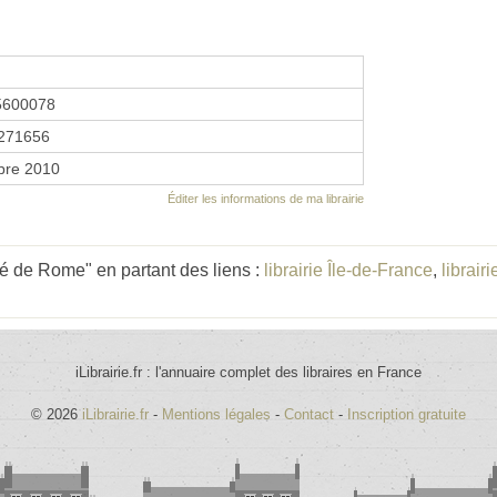
5600078
271656
bre 2010
Éditer les informations de ma librairie
é de Rome" en partant des liens :
librairie Île-de-France
,
librairi
iLibrairie.fr : l'annuaire complet des libraires en France
© 2026
iLibrairie.fr
-
Mentions légales
-
Contact
-
Inscription gratuite