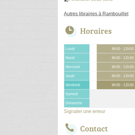
Autres librairies à Rambouillet
Horaires
Lundi
8h30 - 12h30
Mardi
8h30 - 12h30
Mercredi
8h30 - 12h30
Jeudi
8h30 - 12h30
Vendredi
8h30 - 12h30
Samedi
Dimanche
Signaler une erreur
Contact