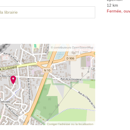
12 km
Fermée, ouv
a librairie
© contributeurs OpenStreetMap
Corriger l’adresse ou la localisation