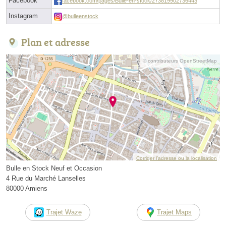
Facebook
facebook.com/pages/Bulle-en-stock/273819902736443
Instagram
@bulleenstock
Plan et adresse
© contributeurs OpenStreetMap
Corriger l’adresse ou la localisation
Bulle en Stock Neuf et Occasion
4 Rue du Marché Lanselles
80000 Amiens
Trajet Waze
Trajet Maps