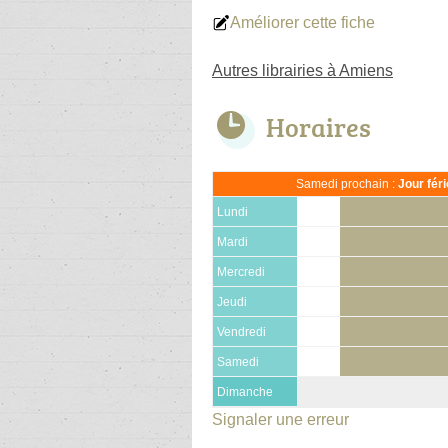
Améliorer cette fiche
Autres librairies à Amiens
Horaires
Samedi prochain :
Jour fér
Lundi
Mardi
Mercredi
Jeudi
Vendredi
Samedi
Dimanche
Signaler une erreur