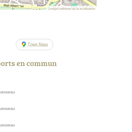
Corriger l’adresse ou la localisation
Trajet Maps
ports en commun
guesseau
guesseau
guesseau