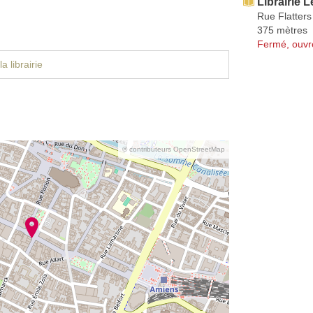
Librairie 
Rue Flatters
375 mètres
Fermé, ouvr
a librairie
© contributeurs OpenStreetMap