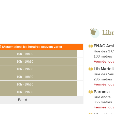
Lib
FNAC Ami
ié (Assomption), les horaires peuvent varier
Rue des 3 Ca
10h - 19h30
103 mètres
Fermée, ouv
10h - 19h30
Lib Martel
10h - 19h30
Rue des Ve
10h - 19h30
295 mètres
Fermée, ouv
10h - 19h30
Parresia
10h - 19h30
Rue André
Fermé
355 mètres
Fermée, ouv