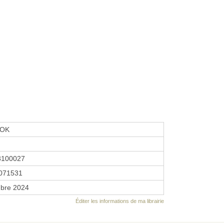
OK
3100027
071531
bre 2024
Éditer les informations de ma librairie