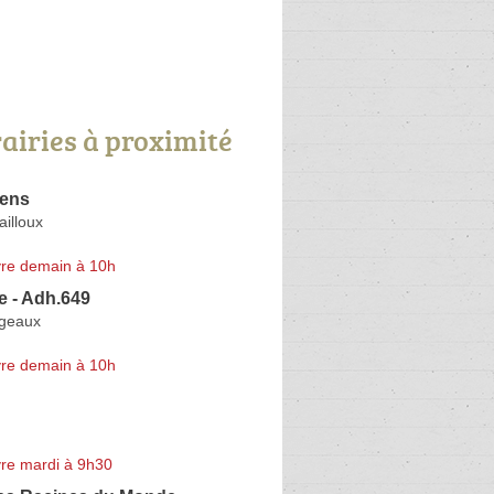
rairies à proximité
ens
illoux
re demain à 10h
le - Adh.649
rgeaux
re demain à 10h
re mardi à 9h30