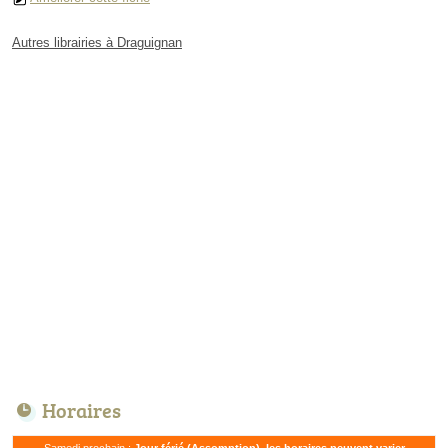
Autres librairies à Draguignan
Horaires
Samedi prochain :
Jour férié (Assomption), les horaires peuvent varier