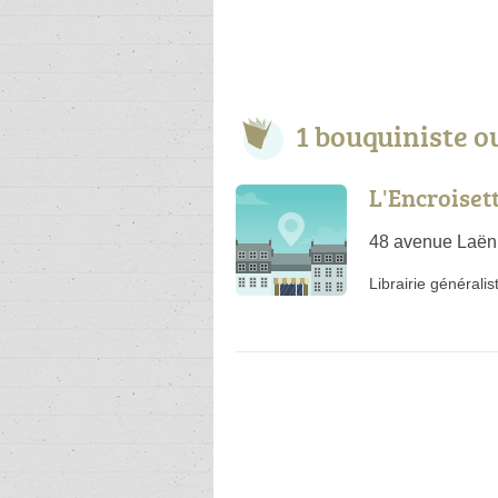
1 bouquiniste o
L'Encroiset
48 avenue Laënn
Librairie généralis