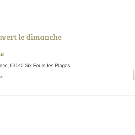
uvert le dimanche
te
ec, 83140 Six-Fours-les-Plages
te