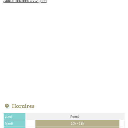
Autres librairies à Avignon
Horaires
Lundi
Fermé
Mardi
10h - 19h