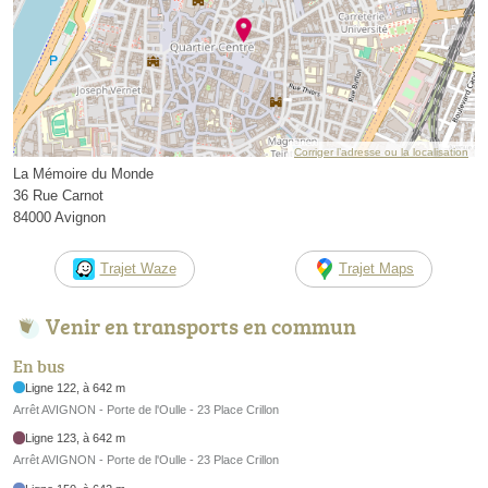
Corriger l’adresse ou la localisation
La Mémoire du Monde
36 Rue Carnot
84000 Avignon
Trajet Waze
Trajet Maps
Venir en transports en commun
En bus
Ligne 122, à 642 m
Arrêt AVIGNON - Porte de l'Oulle - 23 Place Crillon
Ligne 123, à 642 m
Arrêt AVIGNON - Porte de l'Oulle - 23 Place Crillon