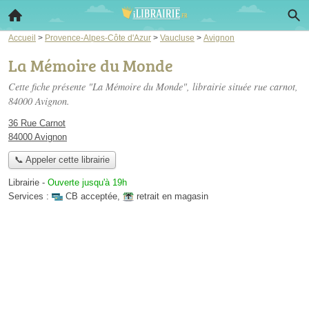
Accueil
>
Provence-Alpes-Côte d'Azur
>
Vaucluse
>
Avignon
La Mémoire du Monde
Cette fiche présente "La Mémoire du Monde", librairie située
rue carnot
,
84000 Avignon.
36 Rue Carnot
84000 Avignon
📞 Appeler cette librairie
Librairie
-
Ouverte jusqu'à 19h
Services :
CB acceptée
,
retrait en magasin