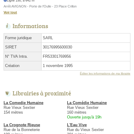
Ligne 150, à 642 m
Arrêt AVIGNON - Porte de l'Oulle - 23 Place Crillon
Voir tout
Informations
Forme juridique
SARL
SIRET
30176995600030
N° TVA Intra.
FR53301769956
Création
1 novembre 1995
Éditer les informations de ma librairie
Librairies à proximité
La Comedie Humaine
La Comédie Humaine
Rue Vieux Sextier
Rue Vieux Sextier
154 mètres
160 mètres
Ouverte jusqu'à 19h
La Crognote Rieuse
L'Eau Vive
Rue de la Bonneterie
Rue du Vieux Sextier