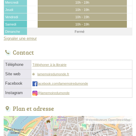
Mercredi
10h - 19h
Jeudi
10h - 19h
Vendredi
10h - 19h
Samedi
10h - 19h
Dimanche
Fermé
Signaler une erreur
Contact
Téléphone
Téléphoner à la librairie
Site web
lamemoiredumonde.fr
Facebook
facebook.com/lamemoiredumonde
Instagram
@lamemoiredumonde
Plan et adresse
© contributeurs OpenStreetMap